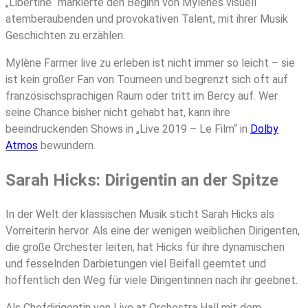
„Libertine“ markierte den Beginn von Mylènes visuell
atemberaubenden und provokativen Talent, mit ihrer Musik
Geschichten zu erzählen.
Mylène Farmer live zu erleben ist nicht immer so leicht – sie
ist kein großer Fan von Tourneen und begrenzt sich oft auf
französischsprachigen Raum oder tritt im Bercy auf. Wer
seine Chance bisher nicht gehabt hat, kann ihre
beeindruckenden Shows in „Live 2019 – Le Film“ in
Dolby
Atmos
bewundern.
Sarah Hicks: Dirigentin an der Spitze
In der Welt der klassischen Musik sticht Sarah Hicks als
Vorreiterin hervor. Als eine der wenigen weiblichen Dirigenten,
die große Orchester leiten, hat Hicks für ihre dynamischen
und fesselnden Darbietungen viel Beifall geerntet und
hoffentlich den Weg für viele Dirigentinnen nach ihr geebnet.
Als Chefdirigentin von Live at Orchestra Hall mit dem