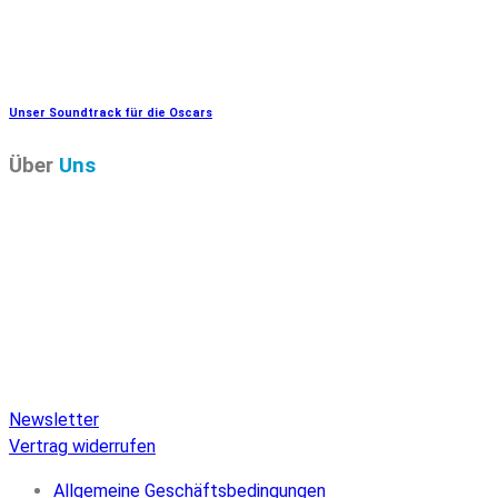
Unser Soundtrack für die Oscars
Über
Uns
Pure Audio Recordings
ist das Online-Portal für alle
Veröffentlichungen auf Pure Audio Blu-ray Disc! Wir
versorgen Sie mit aktuellen Nachrichten und den neuesten
hochauflösenden Sounds. Hier finden Sie einen umfassenden
Katalog von Veröffentlichungen auf Pure Audio Blu-ray Disc,
einen umfangreichen Online-Shop und Extras wie Verlosungen
und Downloads.
Newsletter
Vertrag widerrufen
Allgemeine Geschäftsbedingungen