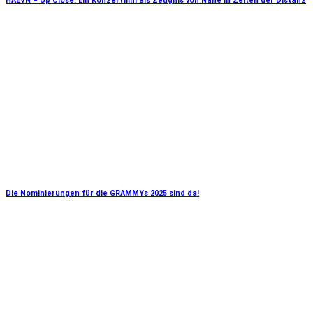
HAEVN – Up Close: Ein Konzertfilm als Zeugnis von Nähe in Zeiten der Distanz
Die Nominierungen für die GRAMMYs 2025 sind da!