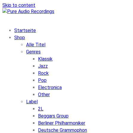
Skip to content
Startseite
Shop
Alle Titel
Genres
Klassik
Jazz
Rock
Pop
Electronica
Other
Label
2L
Beggars Group
Berliner Philharmoniker
Deutsche Grammophon