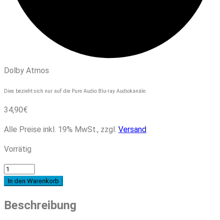
Dolby Atmos
Dies bezieht sich nur auf die Pure Audio Blu-ray Audiokanäle.
34,90
€
Alle Preise inkl. 19% MwSt., zzgl.
Versand
Vorrätig
Various
Artists
In den Warenkorb
-
Beschreibung
The
Morricone