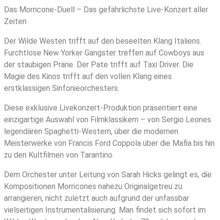
Duel
Das Morricone-Duell – Das gefährlichste Live-Konzert aller
(Studio-
Zeiten
&
Der Wilde Westen trifft auf den beseelten Klang Italiens.
Heimkinoedition)
Furchtlose New Yorker Gangster treffen auf Cowboys aus
Ltd.
der staubigen Prärie. Der Pate trifft auf Taxi Driver. Die
Edition
Magie des Kinos trifft auf den vollen Klang eines
Menge
erstklassigen Sinfonieorchesters.
Diese exklusive Livekonzert-Produktion präsentiert eine
einzigartige Auswahl von Filmklassikern – von Sergio Leones
legendären Spaghetti-Western, über die modernen
Meisterwerke von Francis Ford Coppola über die Mafia bis hin
zu den Kultfilmen von Tarantino.
Dem Orchester unter Leitung von Sarah Hicks gelingt es, die
Kompositionen Morricones nahezu Originalgetreu zu
arrangieren, nicht zuletzt auch aufgrund der unfassbar
vielseitigen Instrumentalisierung. Man findet sich sofort im