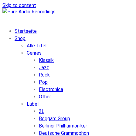
Skip to content
Startseite
Shop
Alle Titel
Genres
Klassik
Jazz
Rock
Pop
Electronica
Other
Label
2L
Beggars Group
Berliner Philharmoniker
Deutsche Grammophon