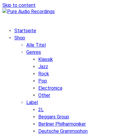
Skip to content
Startseite
Shop
Alle Titel
Genres
Klassik
Jazz
Rock
Pop
Electronica
Other
Label
2L
Beggars Group
Berliner Philharmoniker
Deutsche Grammophon