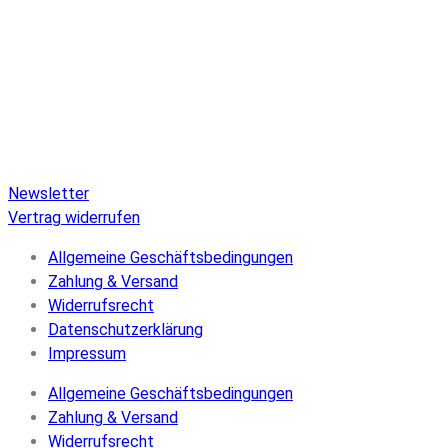
Pure Audio Recordings
ist das Online-Portal für alle
Veröffentlichungen auf Pure Audio Blu-ray Disc! Wir
versorgen Sie mit aktuellen Nachrichten und den neuesten
hochauflösenden Sounds. Hier finden Sie einen umfassenden
Katalog von Veröffentlichungen auf Pure Audio Blu-ray Disc,
einen umfangreichen Online-Shop und Extras wie Verlosungen
und Downloads.
Newsletter
Vertrag widerrufen
Allgemeine Geschäftsbedingungen
Zahlung & Versand
Widerrufsrecht
Datenschutzerklärung
Impressum
Allgemeine Geschäftsbedingungen
Zahlung & Versand
Widerrufsrecht