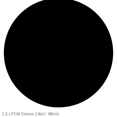
2.0 LPCM Stereo 24bit/ 48kHz