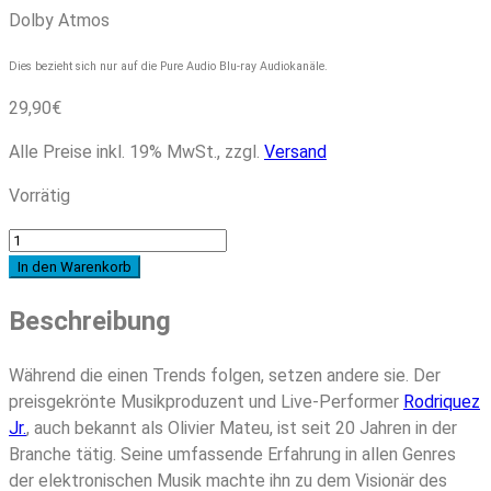
Dolby Atmos
Dies bezieht sich nur auf die Pure Audio Blu-ray Audiokanäle.
29,90
€
Alle Preise inkl. 19% MwSt., zzgl.
Versand
Vorrätig
Rodriguez
Jr.
In den Warenkorb
-
Beschreibung
BLISSS
(Dolby
Atmos
Während die einen Trends folgen, setzen andere sie. Der
Edition)
preisgekrönte Musikproduzent und Live-Performer
Rodriquez
Menge
Jr.
, auch bekannt als Olivier Mateu, ist seit 20 Jahren in der
Branche tätig. Seine umfassende Erfahrung in allen Genres
der elektronischen Musik machte ihn zu dem Visionär des