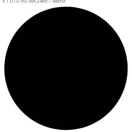
5.1 DTS-HD MA 24bit / 48kHz