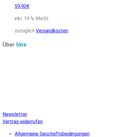
59,90
€
inkl. 19 % MwSt.
zuzüglich
Versandkosten
Über
Uns
Pure Audio Recordings
ist das Online-Portal für alle
Veröffentlichungen auf Pure Audio Blu-ray Disc! Wir
versorgen Sie mit aktuellen Nachrichten und den neuesten
hochauflösenden Sounds. Hier finden Sie einen umfassenden
Katalog von Veröffentlichungen auf Pure Audio Blu-ray Disc,
einen umfangreichen Online-Shop und Extras wie Verlosungen
und Downloads.
Newsletter
Vertrag widerrufen
Allgemeine Geschäftsbedingungen