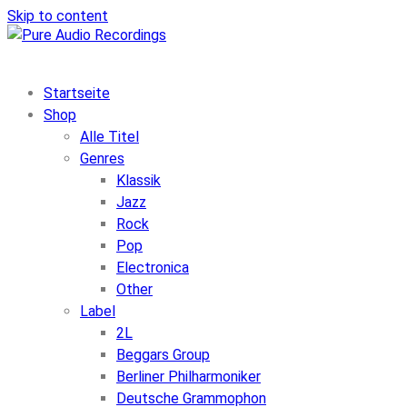
Skip to content
Startseite
Shop
Alle Titel
Genres
Klassik
Jazz
Rock
Pop
Electronica
Other
Label
2L
Beggars Group
Berliner Philharmoniker
Deutsche Grammophon