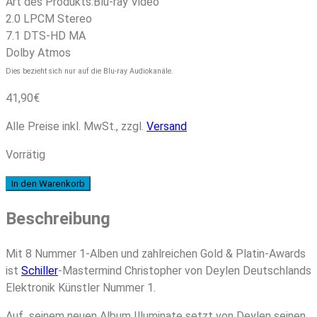
Art des Produkts:
Blu-ray Video
2.0 LPCM Stereo
7.1 DTS-HD MA
Dolby Atmos
Dies bezieht sich nur auf die Blu-ray Audiokanäle.
41,90
€
Alle Preise inkl. MwSt., zzgl.
Versand
Vorrätig
Schiller
In den Warenkorb
-
Beschreibung
Illuminate
(Limited
Super
Mit 8 Nummer 1-Alben und zahlreichen Gold & Platin-Awards
Deluxe)
ist
Schiller
-Mastermind Christopher von Deylen Deutschlands
Menge
Elektronik Künstler Nummer 1.
Auf seinem neuen Album Illuminate setzt von Deylen seinen