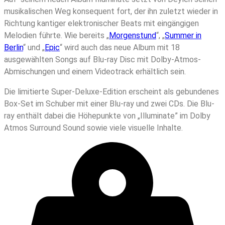
musikalischen Weg konsequent fort, der ihn zuletzt wieder in
Richtung kantiger elektronischer Beats mit eingängigen
Melodien führte. Wie bereits „
Morgenstund
“, „
Summer in
Berlin
“ und „
Epic
“ wird auch das neue Album mit 18
ausgewählten Songs auf Blu-ray Disc mit Dolby-Atmos-
Abmischungen und einem Videotrack erhältlich sein.
Die limitierte Super-Deluxe-Edition erscheint als gebundenes
Box-Set im Schuber mit einer Blu-ray und zwei CDs. Die Blu-
ray enthält dabei die Höhepunkte von „Illuminate” im Dolby
Atmos Surround Sound sowie viele visuelle Inhalte.