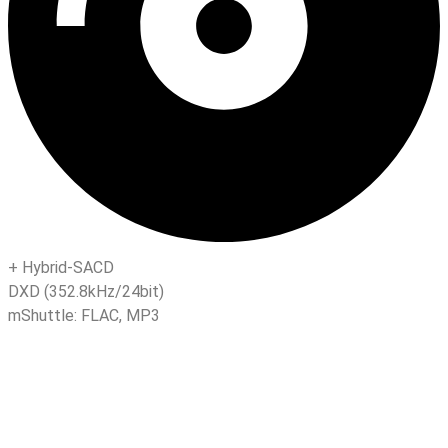
+
Hybrid-SACD
DXD (352.8kHz/24bit)
mShuttle:
FLAC
,
MP3