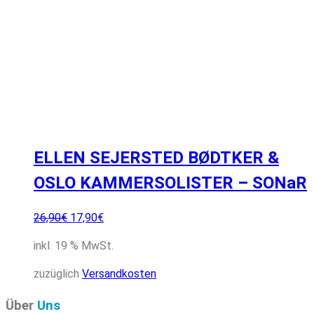
ELLEN SEJERSTED BØDTKER &
OSLO KAMMERSOLISTER – SONaR
Ursprünglicher
Aktueller
26,90
€
17,90
€
Preis
Preis
inkl. 19 % MwSt.
war:
ist:
26,90€
17,90€.
zuzüglich
Versandkosten
Über
Uns