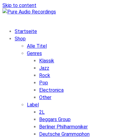
Skip to content
Startseite
Shop
Alle Titel
Genres
Klassik
Jazz
Rock
Pop
Electronica
Other
Label
2L
Beggars Group
Berliner Philharmoniker
Deutsche Grammophon