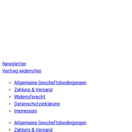
Pure Audio Recordings
ist das Online-Portal für alle
Veröffentlichungen auf Pure Audio Blu-ray Disc! Wir
versorgen Sie mit aktuellen Nachrichten und den neuesten
hochauflösenden Sounds. Hier finden Sie einen umfassenden
Katalog von Veröffentlichungen auf Pure Audio Blu-ray Disc,
einen umfangreichen Online-Shop und Extras wie Verlosungen
und Downloads.
Newsletter
Vertrag widerrufen
Allgemeine Geschäftsbedingungen
Zahlung & Versand
Widerrufsrecht
Datenschutzerklärung
Impressum
Allgemeine Geschäftsbedingungen
Zahlung & Versand