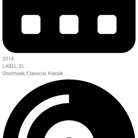
2014
LABEL:
2L
Chormusik
,
Classical
,
Klassik