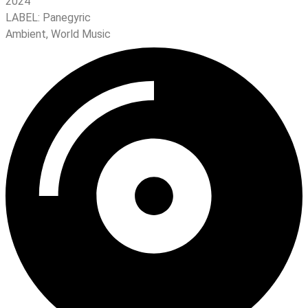
2024
LABEL:
Panegyric
Ambient
,
World Music