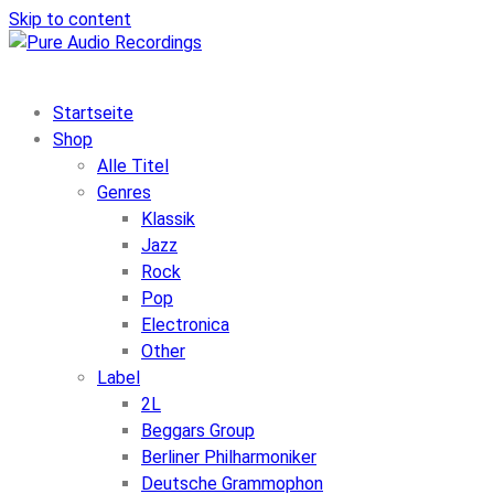
Skip to content
Startseite
Shop
Alle Titel
Genres
Klassik
Jazz
Rock
Pop
Electronica
Other
Label
2L
Beggars Group
Berliner Philharmoniker
Deutsche Grammophon