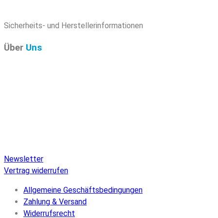
Sicherheits- und Herstellerinformationen
Über
Uns
Pure Audio Recordings
ist das Online-Portal für alle
Veröffentlichungen auf Pure Audio Blu-ray Disc! Wir
versorgen Sie mit aktuellen Nachrichten und den neuesten
hochauflösenden Sounds. Hier finden Sie einen umfassenden
Katalog von Veröffentlichungen auf Pure Audio Blu-ray Disc,
einen umfangreichen Online-Shop und Extras wie Verlosungen
und Downloads.
Newsletter
Vertrag widerrufen
Allgemeine Geschäftsbedingungen
Zahlung & Versand
Widerrufsrecht