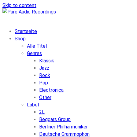
Skip to content
Startseite
Shop
Alle Titel
Genres
Klassik
Jazz
Rock
Pop
Electronica
Other
Label
2L
Beggars Group
Berliner Philharmoniker
Deutsche Grammophon