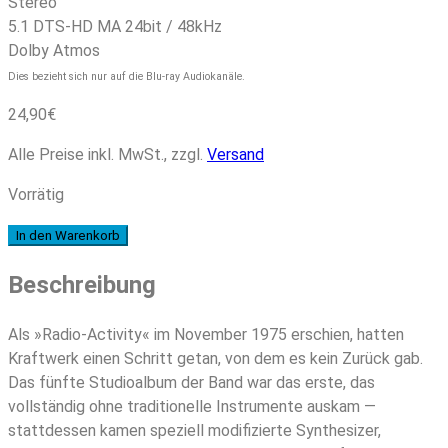
Stereo
5.1 DTS-HD MA 24bit / 48kHz
Dolby Atmos
Dies bezieht sich nur auf die Blu-ray Audiokanäle.
24,90
€
Alle Preise inkl. MwSt., zzgl.
Versand
Vorrätig
Kraftwerk
In den Warenkorb
–
Beschreibung
Radio-
Activity
(50th
Als »Radio-Activity« im November 1975 erschien, hatten
Anniversary
Kraftwerk einen Schritt getan, von dem es kein Zurück gab.
Edition)
Das fünfte Studioalbum der Band war das erste, das
Menge
vollständig ohne traditionelle Instrumente auskam —
stattdessen kamen speziell modifizierte Synthesizer,