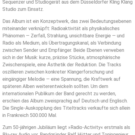
Sequenzer und Studiogerät aus dem Düsseldorfer Kling Klang
Studio zum Einsatz.
Das Album ist ein Konzeptwerk, das zwei Bedeutungsebenen
miteinander verknüpft: Radioaktivität als physikalisches
Phänomen — Zerfall, Strahlung, unsichtbare Energie — und
Radio als Medium, als Übertragungskanal, als Verbindung
zwischen Sender und Empfänger. Beide Ebenen verweben
sich in der Musik: kurze, präzise Stücke, atmosphärische
Zwischenspiele, eine Ästhetik der Reduktion. Die Tracks
oszillieren zwischen konkreter Klangerforschung und
eingängiger Melodie — eine Spannung, die Kraftwerk auf
späteren Alben weiterentwickeln sollten. Um dem
internationalen Publikum der Band gerecht zu werden,
erschien das Album zweisprachig auf Deutsch und Englisch.
Die Single-Auskopplung des Titeltracks verkaufte sich allein
in Frankreich 500.000 Mal.
Zum 50-jährigen Jubiläum liegt »Radio-Activity« erstmals als
Blu-ray Audio vor. Bandgründer Ralf Hütter und Toningenieur