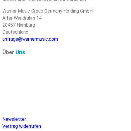
Warner Music Group Germany Holding GmbH
Alter Wandrahm 14
20457 Hamburg
Deutschland
anfrage@warnermusic.com
Über
Uns
Pure Audio Recordings
ist das Online-Portal für alle
Veröffentlichungen auf Pure Audio Blu-ray Disc! Wir
versorgen Sie mit aktuellen Nachrichten und den neuesten
hochauflösenden Sounds. Hier finden Sie einen umfassenden
Katalog von Veröffentlichungen auf Pure Audio Blu-ray Disc,
einen umfangreichen Online-Shop und Extras wie Verlosungen
und Downloads.
Newsletter
Vertrag widerrufen