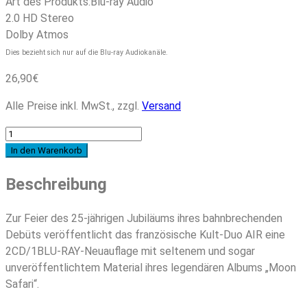
Art des Produkts:
Blu-ray Audio
2.0 HD Stereo
Dolby Atmos
Dies bezieht sich nur auf die Blu-ray Audiokanäle.
26,90
€
Alle Preise inkl. MwSt., zzgl.
Versand
Air
-
In den Warenkorb
Moon
Beschreibung
Safari
-
25th
Zur Feier des 25-jährigen Jubiläums ihres bahnbrechenden
Anniversary
Debüts veröffentlicht das französische Kult-Duo AIR eine
Edition
2CD/1BLU-RAY-Neuauflage mit seltenem und sogar
Menge
unveröffentlichtem Material ihres legendären Albums „Moon
Safari“.