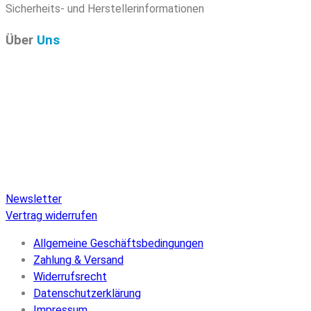
Sicherheits- und Herstellerinformationen
Über
Uns
Pure Audio Recordings
ist das Online-Portal für alle
Veröffentlichungen auf Pure Audio Blu-ray Disc! Wir
versorgen Sie mit aktuellen Nachrichten und den neuesten
hochauflösenden Sounds. Hier finden Sie einen umfassenden
Katalog von Veröffentlichungen auf Pure Audio Blu-ray Disc,
einen umfangreichen Online-Shop und Extras wie Verlosungen
und Downloads.
Newsletter
Vertrag widerrufen
Allgemeine Geschäftsbedingungen
Zahlung & Versand
Widerrufsrecht
Datenschutzerklärung
Impressum