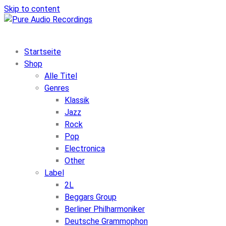
Skip to content
Startseite
Shop
Alle Titel
Genres
Klassik
Jazz
Rock
Pop
Electronica
Other
Label
2L
Beggars Group
Berliner Philharmoniker
Deutsche Grammophon