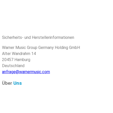
Sicherheits- und Herstellerinformationen
Warner Music Group Germany Holding GmbH
Alter Wandrahm 14
20457 Hamburg
Deutschland
anfrage@warnermusic.com
Über
Uns
Pure Audio Recordings
ist das Online-Portal für alle
Veröffentlichungen auf Pure Audio Blu-ray Disc! Wir
versorgen Sie mit aktuellen Nachrichten und den neuesten
hochauflösenden Sounds. Hier finden Sie einen umfassenden