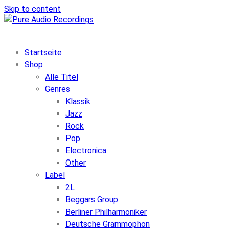
Skip to content
Startseite
Shop
Alle Titel
Genres
Klassik
Jazz
Rock
Pop
Electronica
Other
Label
2L
Beggars Group
Berliner Philharmoniker
Deutsche Grammophon