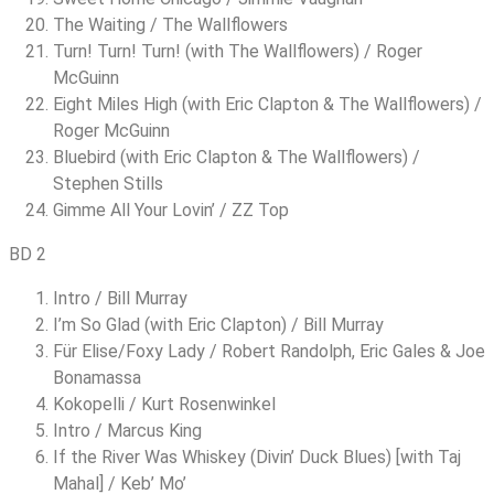
The Waiting / The Wallflowers
Turn! Turn! Turn! (with The Wallflowers) / Roger
McGuinn
Eight Miles High (with Eric Clapton & The Wallflowers) /
Roger McGuinn
Bluebird (with Eric Clapton & The Wallflowers) /
Stephen Stills
Gimme All Your Lovin’ / ZZ Top
BD 2
Intro / Bill Murray
I’m So Glad (with Eric Clapton) / Bill Murray
Für Elise/Foxy Lady / Robert Randolph, Eric Gales & Joe
Bonamassa
Kokopelli / Kurt Rosenwinkel
Intro / Marcus King
If the River Was Whiskey (Divin’ Duck Blues) [with Taj
Mahal] / Keb’ Mo’