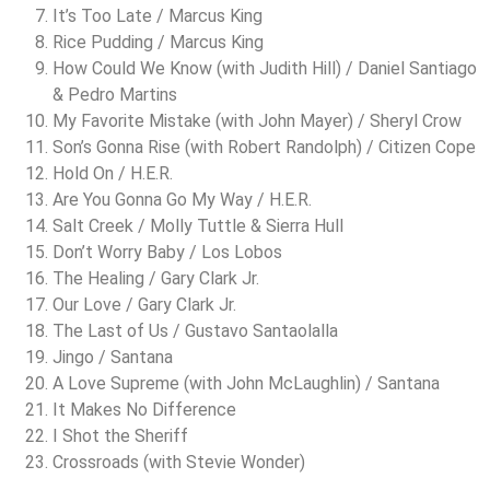
It’s Too Late / Marcus King
Rice Pudding / Marcus King
How Could We Know (with Judith Hill) / Daniel Santiago
& Pedro Martins
My Favorite Mistake (with John Mayer) / Sheryl Crow
Son’s Gonna Rise (with Robert Randolph) / Citizen Cope
Hold On / H.E.R.
Are You Gonna Go My Way / H.E.R.
Salt Creek / Molly Tuttle & Sierra Hull
Don’t Worry Baby / Los Lobos
The Healing / Gary Clark Jr.
Our Love / Gary Clark Jr.
The Last of Us / Gustavo Santaolalla
Jingo / Santana
A Love Supreme (with John McLaughlin) / Santana
It Makes No Difference
I Shot the Sheriff
Crossroads (with Stevie Wonder)