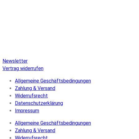
Pure Audio Recordings
ist das Online-Portal für alle
Veröffentlichungen auf Pure Audio Blu-ray Disc! Wir
versorgen Sie mit aktuellen Nachrichten und den neuesten
hochauflösenden Sounds. Hier finden Sie einen umfassenden
Katalog von Veröffentlichungen auf Pure Audio Blu-ray Disc,
einen umfangreichen Online-Shop und Extras wie Verlosungen
und Downloads.
Newsletter
Vertrag widerrufen
Allgemeine Geschäftsbedingungen
Zahlung & Versand
Widerrufsrecht
Datenschutzerklärung
Impressum
Allgemeine Geschäftsbedingungen
Zahlung & Versand
Widerrufsrecht