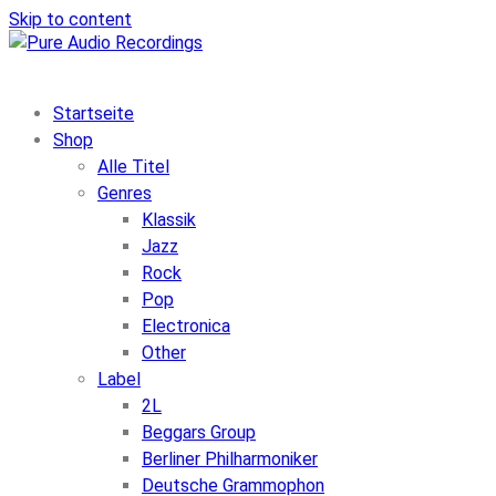
Skip to content
Startseite
Shop
Alle Titel
Genres
Klassik
Jazz
Rock
Pop
Electronica
Other
Label
2L
Beggars Group
Berliner Philharmoniker
Deutsche Grammophon