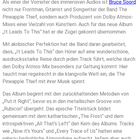
Als einer der Vorreiter des immersiven Audios ist
Bruce Soord
nicht nur Frontman, Gitarrist und Songwriter der Band The
Pineapple Thief, sondern auch Produzent von Dolby Atmos-
Mixes einer Vielzahl von Künstlern. Auch für das neue Album
„It Leads To This“ hat er die Zügel gekonnt übernommen.
Mit akribischer Perfektion hat die Band daran gearbeitet,
dass, „It Leads To This“ den Hörer auf eine wunderschöne,
ausdrucksstarke Reise durch jeden Track führt, welche durch
den Dolby Atmos-Mix besonders zur Geltung kommt: Hier
taucht man regelrecht in die klangvolle Welt ein, die The
Pineapple Thief mit ihrer Musik spinnt.
Das Album beginnt mit den zurückhaltenden Melodien von
„Put it Right“, bevor es in den metallischen Groove von
„Rubicon“ übergeht. Das epische Titelstück bildet
gemeinsam mit dem kathartischen „The Frost“ und dem
introspektiven „All That’s Left“ den Kern des Albums. Tracks
wie „Now it’s Yours“ und „Every Trace of Us“ halten eine
nahezu bedrohliche Atmosphäre aufrecht, liefern aber auch