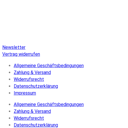
Veröffentlichungen auf Pure Audio Blu-ray Disc! Wir
versorgen Sie mit aktuellen Nachrichten und den neuesten
hochauflösenden Sounds. Hier finden Sie einen umfassenden
Katalog von Veröffentlichungen auf Pure Audio Blu-ray Disc,
einen umfangreichen Online-Shop und Extras wie Verlosungen
und Downloads.
Newsletter
Vertrag widerrufen
Allgemeine Geschäftsbedingungen
Zahlung & Versand
Widerrufsrecht
Datenschutzerklärung
Impressum
Allgemeine Geschäftsbedingungen
Zahlung & Versand
Widerrufsrecht
Datenschutzerklärung