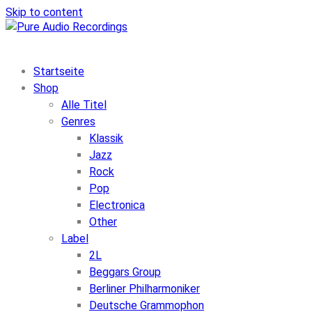
Skip to content
Startseite
Shop
Alle Titel
Genres
Klassik
Jazz
Rock
Pop
Electronica
Other
Label
2L
Beggars Group
Berliner Philharmoniker
Deutsche Grammophon