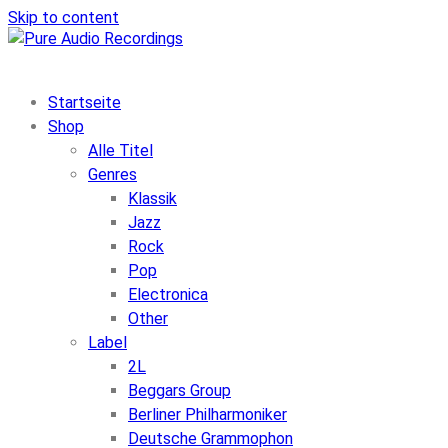
Skip to content
Startseite
Shop
Alle Titel
Genres
Klassik
Jazz
Rock
Pop
Electronica
Other
Label
2L
Beggars Group
Berliner Philharmoniker
Deutsche Grammophon