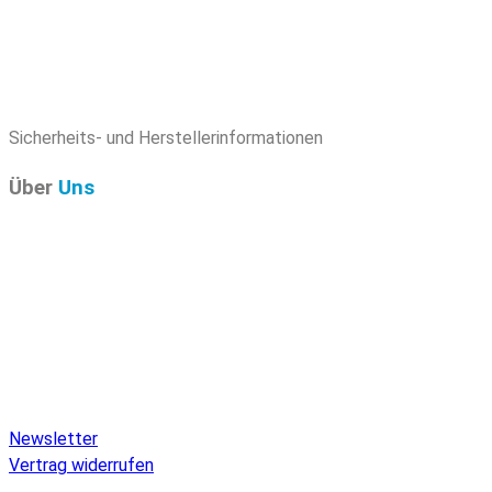
Sicherheits- und Herstellerinformationen
Über
Uns
Pure Audio Recordings
ist das Online-Portal für alle
Veröffentlichungen auf Pure Audio Blu-ray Disc! Wir
versorgen Sie mit aktuellen Nachrichten und den neuesten
hochauflösenden Sounds. Hier finden Sie einen umfassenden
Katalog von Veröffentlichungen auf Pure Audio Blu-ray Disc,
einen umfangreichen Online-Shop und Extras wie Verlosungen
und Downloads.
Newsletter
Vertrag widerrufen