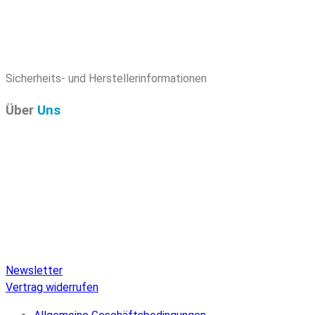
Sicherheits- und Herstellerinformationen
Über
Uns
Pure Audio Recordings
ist das Online-Portal für alle
Veröffentlichungen auf Pure Audio Blu-ray Disc! Wir
versorgen Sie mit aktuellen Nachrichten und den neuesten
hochauflösenden Sounds. Hier finden Sie einen umfassenden
Katalog von Veröffentlichungen auf Pure Audio Blu-ray Disc,
einen umfangreichen Online-Shop und Extras wie Verlosungen
und Downloads.
Newsletter
Vertrag widerrufen