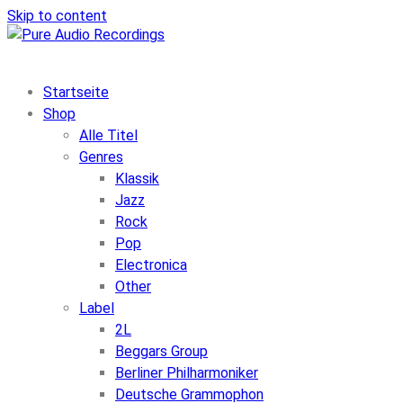
Skip to content
Startseite
Shop
Alle Titel
Genres
Klassik
Jazz
Rock
Pop
Electronica
Other
Label
2L
Beggars Group
Berliner Philharmoniker
Deutsche Grammophon