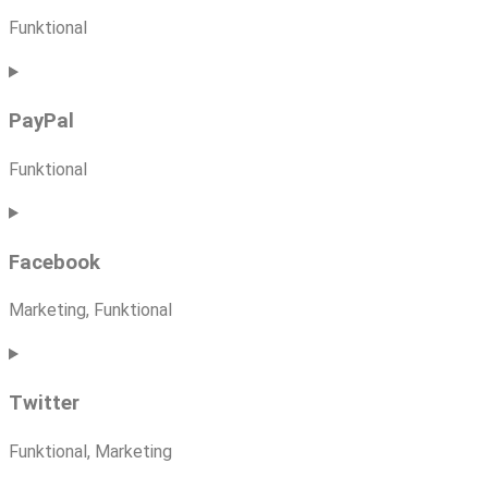
dailymotion
Funktional
Consent
to
PayPal
service
soundcloud
Funktional
Consent
to
Facebook
service
paypal
Marketing, Funktional
Consent
to
Twitter
service
facebook
Funktional, Marketing