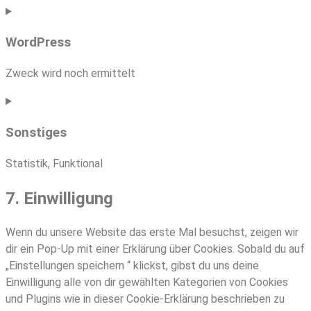
Consent
to
WordPress
service
php
Zweck wird noch ermittelt
Consent
to
Sonstiges
service
wordpress
Statistik, Funktional
Consent
7. Einwilligung
to
service
Wenn du unsere Website das erste Mal besuchst, zeigen wir
sonstiges
dir ein Pop-Up mit einer Erklärung über Cookies. Sobald du auf
„Einstellungen speichern “ klickst, gibst du uns deine
Einwilligung alle von dir gewählten Kategorien von Cookies
und Plugins wie in dieser Cookie-Erklärung beschrieben zu