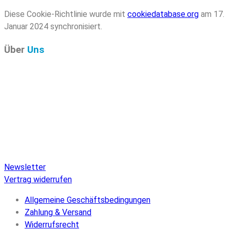
Diese Cookie-Richtlinie wurde mit
cookiedatabase.org
am 17.
Januar 2024 synchronisiert.
Über
Uns
Pure Audio Recordings
ist das Online-Portal für alle
Veröffentlichungen auf Pure Audio Blu-ray Disc! Wir
versorgen Sie mit aktuellen Nachrichten und den neuesten
hochauflösenden Sounds. Hier finden Sie einen umfassenden
Katalog von Veröffentlichungen auf Pure Audio Blu-ray Disc,
einen umfangreichen Online-Shop und Extras wie Verlosungen
und Downloads.
Newsletter
Vertrag widerrufen
Allgemeine Geschäftsbedingungen
Zahlung & Versand
Widerrufsrecht