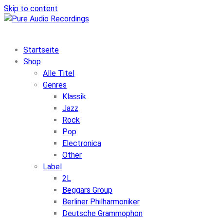
Skip to content
Startseite
Shop
Alle Titel
Genres
Klassik
Jazz
Rock
Pop
Electronica
Other
Label
2L
Beggars Group
Berliner Philharmoniker
Deutsche Grammophon