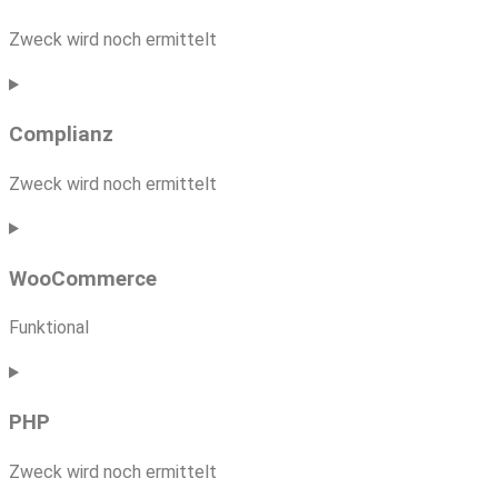
stripe
Zweck wird noch ermittelt
Consent
to
Complianz
service
wpml
Zweck wird noch ermittelt
Consent
to
WooCommerce
service
complianz
Funktional
Consent
to
PHP
service
woocommerce
Zweck wird noch ermittelt