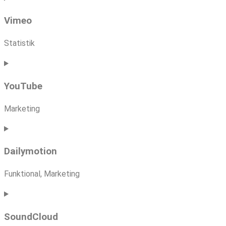
to
Vimeo
service
google-
Statistik
maps
Consent
to
YouTube
service
vimeo
Marketing
Consent
to
Dailymotion
service
youtube
Funktional, Marketing
Consent
to
SoundCloud
service