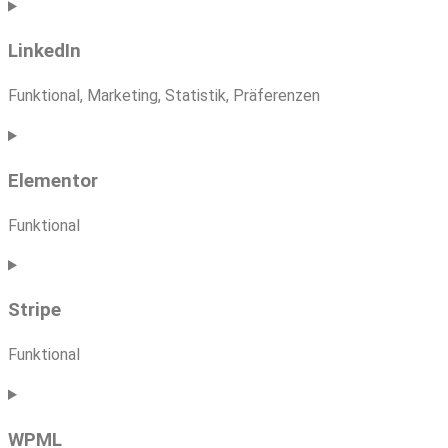
Consent
to
LinkedIn
service
twitter
Funktional, Marketing, Statistik, Präferenzen
Consent
to
Elementor
service
linkedin
Funktional
Consent
to
Stripe
service
elementor
Funktional
Consent
to
WPML
service