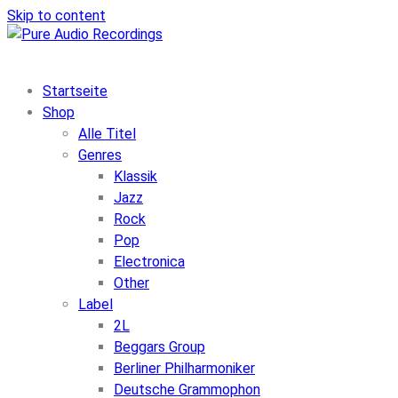
Skip to content
Startseite
Shop
Alle Titel
Genres
Klassik
Jazz
Rock
Pop
Electronica
Other
Label
2L
Beggars Group
Berliner Philharmoniker
Deutsche Grammophon