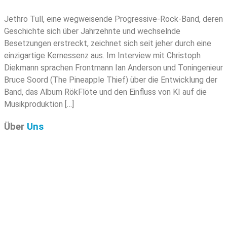
Jethro Tull, eine wegweisende Progressive-Rock-Band, deren
Geschichte sich über Jahrzehnte und wechselnde
Besetzungen erstreckt, zeichnet sich seit jeher durch eine
einzigartige Kernessenz aus. Im Interview mit Christoph
Diekmann sprachen Frontmann Ian Anderson und Toningenieur
Bruce Soord (The Pineapple Thief) über die Entwicklung der
Band, das Album RökFlöte und den Einfluss von KI auf die
Musikproduktion […]
Über
Uns
Pure Audio Recordings
ist das Online-Portal für alle
Veröffentlichungen auf Pure Audio Blu-ray Disc! Wir
versorgen Sie mit aktuellen Nachrichten und den neuesten
hochauflösenden Sounds. Hier finden Sie einen umfassenden
Katalog von Veröffentlichungen auf Pure Audio Blu-ray Disc,
einen umfangreichen Online-Shop und Extras wie Verlosungen
und Downloads.